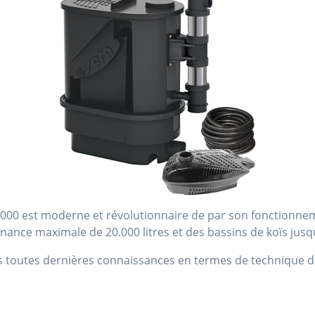
 12000 est moderne et révolutionnaire de par son fonctionn
enance maximale de 20.000 litres et des bassins de koïs jusqu
les toutes dernières connaissances en termes de technique d