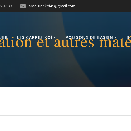
05 07 89
amourdekoi45@gmail.com
ration et autres maté
UEIL
LES CARPES KOÏ
POISSONS DE BASSIN
B