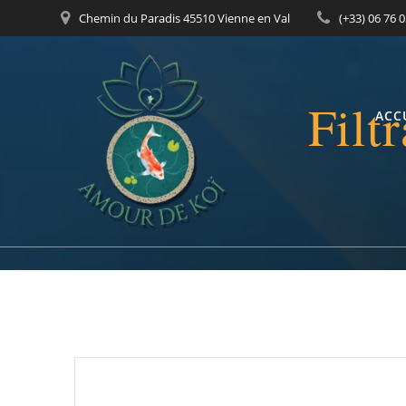
Passer
Chemin du Paradis 45510 Vienne en Val
(+33) 06 76 
au
contenu
Filt
ACC