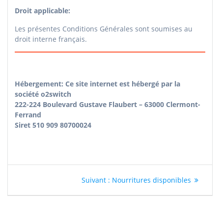
Droit applicable:
Les présentes Conditions Générales sont soumises au
droit interne français.
Hébergement: Ce site internet est hébergé par la
société o2switch
222-224 Boulevard Gustave Flaubert – 63000 Clermont-
Ferrand
Siret 510 909 80700024
Navigation
Article
Suivant :
Nourritures disponibles
suivant
de
:
l’article