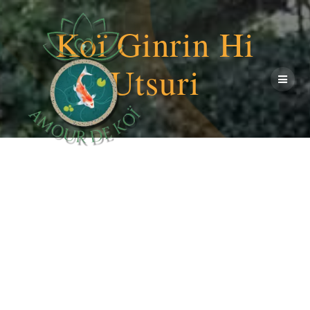
Passer
au
Koï Ginrin Hi
contenu
Utsuri