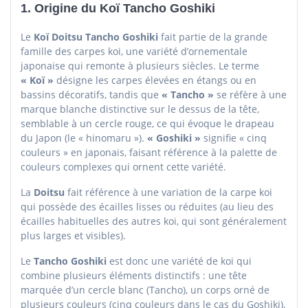
1.
Origine du Koï Tancho Goshiki
Le
Koï Doitsu Tancho Goshiki
fait partie de la grande
famille des carpes koi, une variété d’ornementale
japonaise qui remonte à plusieurs siècles. Le terme
« Koï »
désigne les carpes élevées en étangs ou en
bassins décoratifs, tandis que
« Tancho »
se réfère à une
marque blanche distinctive sur le dessus de la tête,
semblable à un cercle rouge, ce qui évoque le drapeau
du Japon (le « hinomaru »).
« Goshiki »
signifie « cinq
couleurs » en japonais, faisant référence à la palette de
couleurs complexes qui ornent cette variété.
La
Doitsu
fait référence à une variation de la carpe koi
qui possède des écailles lisses ou réduites (au lieu des
écailles habituelles des autres koi, qui sont généralement
plus larges et visibles).
Le
Tancho Goshiki
est donc une variété de koi qui
combine plusieurs éléments distinctifs : une tête
marquée d’un cercle blanc (Tancho), un corps orné de
plusieurs couleurs (cinq couleurs dans le cas du Goshiki),