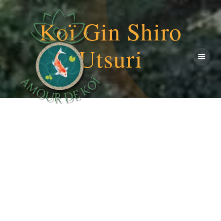
Passer
au
Koï Gin Shiro
contenu
Utsuri