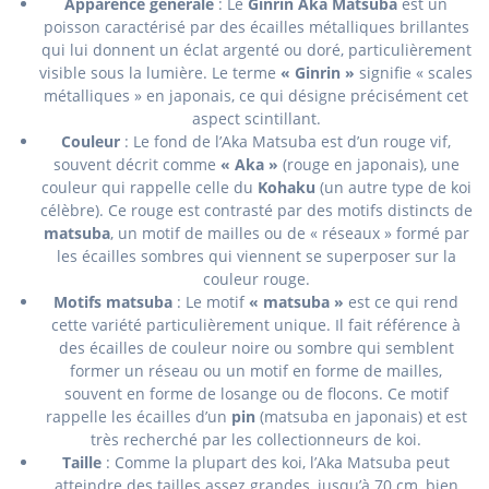
Apparence générale
: Le
Ginrin Aka Matsuba
est un
poisson caractérisé par des écailles métalliques brillantes
qui lui donnent un éclat argenté ou doré, particulièrement
visible sous la lumière. Le terme
« Ginrin »
signifie « scales
métalliques » en japonais, ce qui désigne précisément cet
aspect scintillant.
Couleur
: Le fond de l’Aka Matsuba est d’un rouge vif,
souvent décrit comme
« Aka »
(rouge en japonais), une
couleur qui rappelle celle du
Kohaku
(un autre type de koi
célèbre). Ce rouge est contrasté par des motifs distincts de
matsuba
, un motif de mailles ou de « réseaux » formé par
les écailles sombres qui viennent se superposer sur la
couleur rouge.
Motifs matsuba
: Le motif
« matsuba »
est ce qui rend
cette variété particulièrement unique. Il fait référence à
des écailles de couleur noire ou sombre qui semblent
former un réseau ou un motif en forme de mailles,
souvent en forme de losange ou de flocons. Ce motif
rappelle les écailles d’un
pin
(matsuba en japonais) et est
très recherché par les collectionneurs de koi.
Taille
: Comme la plupart des koi, l’Aka Matsuba peut
atteindre des tailles assez grandes, jusqu’à 70 cm, bien