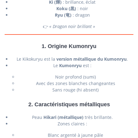
Ki (輝)
: brillance, éclat
Koku (黒)
: noir
Ryu (竜)
: dragon
👉
« Dragon noir brillant »
1. Origine Kumonryu
Le Kikokuryu est la
version métallique du Kumonryu
.
Le
Kumonryu
est :
Noir profond (sumi)
Avec des zones blanches changeantes
Sans rouge (hi absent)
2. Caractéristiques métalliques
Peau
Hikari (métallique)
très brillante.
Zones claires :
Blanc argenté à jaune pâle