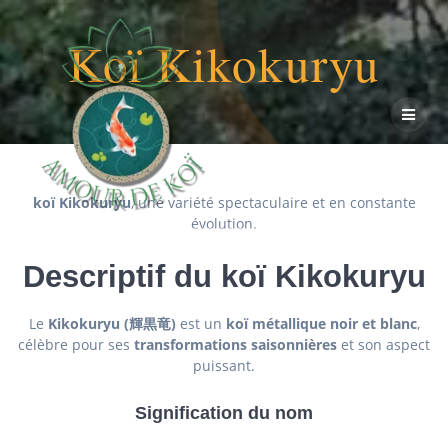
Passer
au
Koï Kikokuryu
contenu
koï Kikokuryu
, une variété spectaculaire et en constante
évolution.
Descriptif du koï Kikokuryu
Le
Kikokuryu (輝黒竜)
est un
koï métallique noir et blanc
,
célèbre pour ses
transformations saisonnières
et son aspect
puissant.
Signification du nom