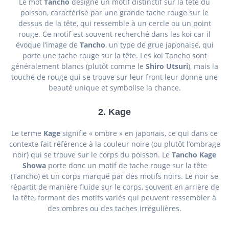
Le mot
Tancho
désigne un motif distinctif sur la tête du
poisson, caractérisé par une grande tache rouge sur le
dessus de la tête, qui ressemble à un cercle ou un point
rouge. Ce motif est souvent recherché dans les koi car il
évoque l’image de
Tancho
, un type de grue japonaise, qui
porte une tache rouge sur la tête. Les koi Tancho sont
généralement blancs (plutôt comme le
Shiro Utsuri
), mais la
touche de rouge qui se trouve sur leur front leur donne une
beauté unique et symbolise la chance.
2.
Kage
Le terme
Kage
signifie « ombre » en japonais, ce qui dans ce
contexte fait référence à la couleur noire (ou plutôt l’ombrage
noir) qui se trouve sur le corps du poisson. Le
Tancho Kage
Showa
porte donc un motif de tache rouge sur la tête
(Tancho) et un corps marqué par des motifs noirs. Le noir se
répartit de manière fluide sur le corps, souvent en arrière de
la tête, formant des motifs variés qui peuvent ressembler à
des ombres ou des taches irrégulières.