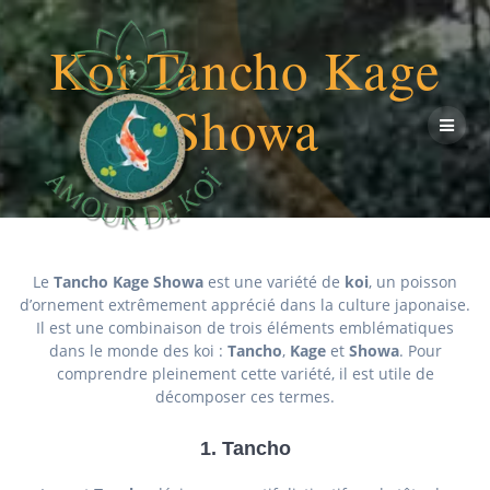
Passer
au
Koï Tancho Kage
contenu
Showa
Le
Tancho Kage Showa
est une variété de
koi
, un poisson
d’ornement extrêmement apprécié dans la culture japonaise.
Il est une combinaison de trois éléments emblématiques
dans le monde des koi :
Tancho
,
Kage
et
Showa
. Pour
comprendre pleinement cette variété, il est utile de
décomposer ces termes.
1.
Tancho