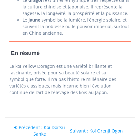
Le
dragon
est un être mythique très respecté dans
la culture chinoise et japonaise. Il représente la
sagesse, la longévité, la prospérité et la puissance.
Le
jaune
symbolise la lumière, l’énergie solaire, et
souvent la noblesse ou le pouvoir impérial, surtout
en Chine ancienne.
En résumé
Le koï Yellow Doragon est une variété brillante et
fascinante, prisée pour sa beauté solaire et sa
symbolique forte. Il n’a pas l’histoire millénaire des
variétés classiques, mais incarne bien l’évolution
continue de l’art de l’élevage des koïs au Japon.
Navigation
Article
Précédent :
Koï Doitsu
Article
Suivant :
Koï Orenji Ogon
précédent
Sanke
de
suivant