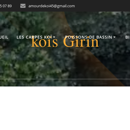
05 07 89
amourdekoi45@gmail.com
koïs Girin
UEIL
LES CARPES KOÏ
POISSONS DE BASSIN
B